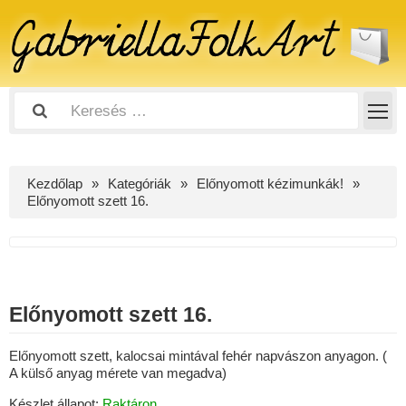
Kezdőlap
Kategóriák
Előnyomott kézimunkák!
Előnyomott szett 16.
Előnyomott szett 16.
Előnyomott szett, kalocsai mintával fehér napvászon anyagon. (
A külső anyag mérete van megadva)
Készlet állapot:
Raktáron