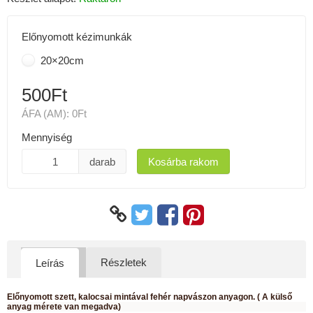
Előnyomott kézimunkák
20×20cm
500Ft
ÁFA (AM):
0Ft
Mennyiség
darab
Kosárba rakom
Részletek
Leírás
Előnyomott szett, kalocsai mintával fehér napvászon anyagon. ( A külső
anyag mérete van megadva)