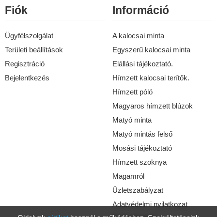
Fiók
Információ
Ügyfélszolgálat
A kalocsai minta
Területi beállítások
Egyszerű kalocsai minta
Regisztráció
Elállási tájékoztató.
Bejelentkezés
Hímzett kalocsai terítők.
Hímzett póló
Magyaros hímzett blúzok
Matyó minta
Matyó mintás felső
Mosási tájékoztató
Hímzett szoknya
Magamról
Üzletszabályzat
Adatvédelmi nyilatkozat