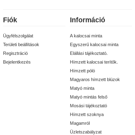
Fiók
Információ
Ügyfélszolgálat
A kalocsai minta
Területi beállítások
Egyszerű kalocsai minta
Regisztráció
Elállási tájékoztató.
Bejelentkezés
Hímzett kalocsai terítők.
Hímzett póló
Magyaros hímzett blúzok
Matyó minta
Matyó mintás felső
Mosási tájékoztató
Hímzett szoknya
Magamról
Üzletszabályzat