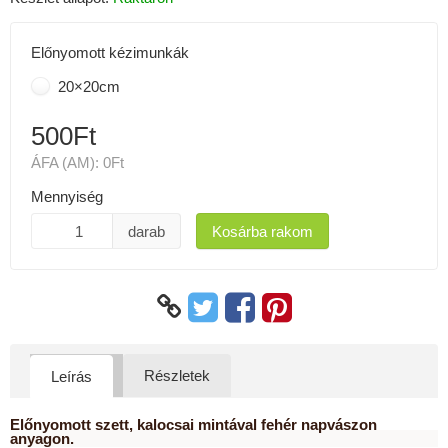
Előnyomott kézimunkák
20×20cm
500Ft
ÁFA (AM):
0Ft
Mennyiség
darab
Kosárba rakom
Részletek
Leírás
Előnyomott szett, kalocsai mintával fehér napvászon
anyagon.