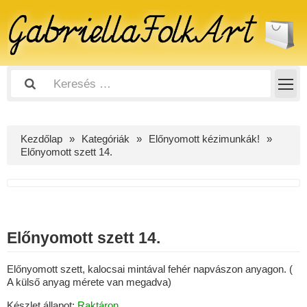
Kezdőlap
Kategóriák
Előnyomott kézimunkák!
Előnyomott szett 14.
Előnyomott szett 14.
Előnyomott szett, kalocsai mintával fehér napvászon anyagon. (
A külső anyag mérete van megadva)
Készlet állapot:
Raktáron