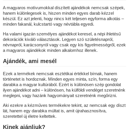
A magyaros motívumokkal díszített ajándékok nemcsak szépek,
hanem különlegesek is, hiszen minden egyes darab kézzel
készül. Ez azt jelenti, hogy nincs két teljesen egyforma alkotás –
minden fakanál, kulcstartó vagy névtábla egyedi.
Ha valami igazán személyes ajándékot keresel, a népi ihletésű
dekorációk kiváló választások. Legyen szó születésnapról,
névnapról, karácsonyról vagy csak egy kis figyelmességről, ezek
a magyaros ajándékok minden alkalomhoz illenek.
Ajándék, ami mesél
Ezek a termékek nemcsak esztétikai értékkel bírnak, hanem
történetet is hordoznak. Minden egyes minta, szín, forma egy
darabka a magyar kultúrából. Ezért is különösen szép gondolat
ilyen ajándékot adni – különösen, ha külföldi vendéget szeretnénk
meglepni, vagy hazánk hagyományait szeretnénk megőrizni.
Aki ezekre a kézműves termékekre tekint, az nemcsak egy díszt
lát, hanem egy darabka múltat is, amit újrahasznosítva,
szeretettel új életre keltettek.
Kinek ajánljuk?