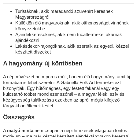
Turistáknak, akik maradandó szuvenírt keresnek
Magyarországról
Külföldön élő magyaroknak, akik otthonosságot vinnének
környezetükbe
Ajándékkeresőknek, akik nem tucatterméket akarnak
ajándékozni
Lakásdekor-rajongóknak, akik szeretik az egyedi, kézzel
készített díszeket
A hagyomány új köntösben
A népművészet nem poros múlt, hanem élő hagyomány, amit új
formában is lehet szeretni. A Gabriella Folk Art termékei ezt
bizonyítják. Egy hűtőmágnes, egy festett fakanál vagy egy
kulcstartó többet mond ezer szónál – a magyar lélek, szív és
kézügyesség találkozása ezekben az apró, mégis kifejező
tárgyakban öltenek testet.
Összegzés
A
matyó minta
nem csupán a népi hímzések világában fontos
motívum – ma már kézzel készített ajándéktárgyakon keresztül