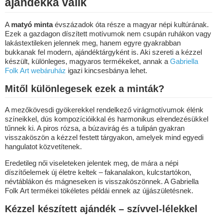
ajándékká válik
A
matyó minta
évszázadok óta része a magyar népi kultúrának.
Ezek a gazdagon díszített motívumok nem csupán ruhákon vagy
lakástextileken jelennek meg, hanem egyre gyakrabban
bukkanak fel modern, ajándéktárgyként is. Aki szereti a kézzel
készült, különleges, magyaros termékeket, annak a
Gabriella
Folk Art webáruház
igazi kincsesbánya lehet.
Mitől különlegesek ezek a minták?
A mezőkövesdi gyökerekkel rendelkező virágmotívumok élénk
színeikkel, dús kompozícióikkal és harmonikus elrendezésükkel
tűnnek ki. A piros rózsa, a búzavirág és a tulipán gyakran
visszaköszön a kézzel festett tárgyakon, amelyek mind egyedi
hangulatot közvetítenek.
Eredetileg női viseleteken jelentek meg, de mára a népi
díszítőelemek új életre keltek – fakanalakon, kulcstartókon,
névtáblákon és mágneseken is visszaköszönnek. A Gabriella
Folk Art termékei tökéletes példái ennek az újjászületésnek.
Kézzel készített ajándék – szívvel-lélekkel