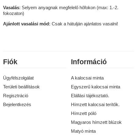
Vasalás
: Selyem anyagnak megfelelő hőfokon (max: 1.-2.
fokozaton)
Ajánlott vasalási mód:
Csak a hátulján ajánlatos vasalni!
Fiók
Információ
Ügyfélszolgálat
A kalocsai minta
Területi beállítások
Egyszerű kalocsai minta
Regisztráció
Elállási tájékoztató.
Bejelentkezés
Hímzett kalocsai terítők.
Hímzett póló
Magyaros hímzett blúzok
Matyó minta