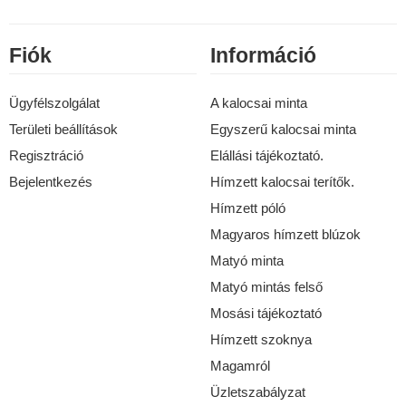
Fiók
Információ
Ügyfélszolgálat
A kalocsai minta
Területi beállítások
Egyszerű kalocsai minta
Regisztráció
Elállási tájékoztató.
Bejelentkezés
Hímzett kalocsai terítők.
Hímzett póló
Magyaros hímzett blúzok
Matyó minta
Matyó mintás felső
Mosási tájékoztató
Hímzett szoknya
Magamról
Üzletszabályzat