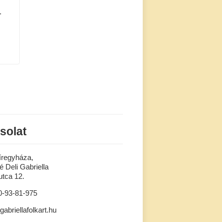
.
solat
íregyháza,
 Deli Gabriella
tca 12.
0-93-81-975
gabriellafolkart.hu