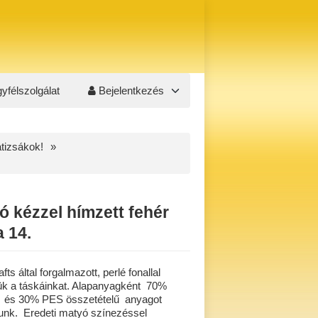
yfélszolgálat
Bejelentkezés
átizsákok!
ó kézzel hímzett fehér
a 14.
ts által forgalmazott, perlé fonallal
k a táskáinkat. Alapanyagként 70%
és 30% PES összetételű anyagot
unk. Eredeti matyó színezéssel