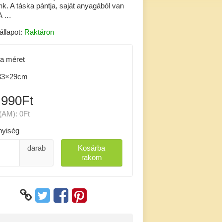
k. A táska pántja, saját anyagából van
 A …
állapot:
Raktáron
a méret
3×29cm
 990Ft
(AM):
0Ft
yiség
darab
Kosárba
rakom