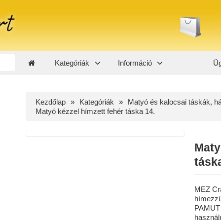
Kategóriák
Információ
Üg
Kezdőlap
Kategóriák
Matyó és kalocsai táskák, h
Matyó kézzel hímzett fehér táska 14.
Maty
tásk
MEZ Craf
hímezzü
PAMUT 
használ