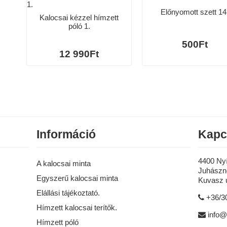
Előnyomott szett 14
Kalocsai kézzel hímzett
póló 1.
500Ft
12 990Ft
Információ
Kapc
4400 Ny
A kalocsai minta
Juhászné
Egyszerű kalocsai minta
Kuvasz u
Elállási tájékoztató.
+36/3
Hímzett kalocsai terítők.
info@
Hímzett póló