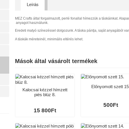
Leírás
MEZ Crafts által forgalmazott, perlé fonallal hímezzük a táskáinkat. 
anyagot használunk.
Eredeti matyó színezéssel dolgozunk. A táska pántja, saját anyagából van
A táskák méreteinél, minimális eltérés lehet.
Mások által vásárolt termékek
Előnyomott szett 15
Kalocsai kézzel hímzett
piés blúz 8.
500Ft
15 800Ft