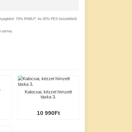
Alapanyagként 70% PAMUT és 30% PES összetételű
 varrva.
.
Kalocsai, kézzel hímzett
táska 3.
10 990Ft