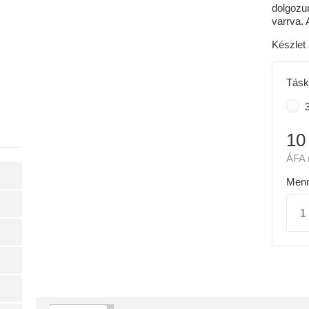
dolgozun
varrva.
Készlet 
Tásk
3
10
ÁFA 
Menn