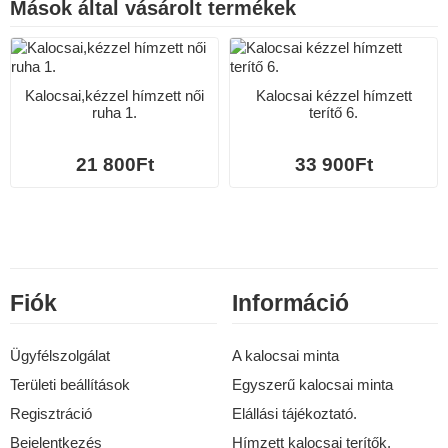
Mások által vásárolt termékek
Kalocsai,kézzel hímzett női
Kalocsai kézzel hímzett
ruha 1.
terítő 6.
21 800Ft
33 900Ft
Fiók
Információ
Ügyfélszolgálat
A kalocsai minta
Területi beállítások
Egyszerű kalocsai minta
Regisztráció
Elállási tájékoztató.
Bejelentkezés
Hímzett kalocsai terítők.