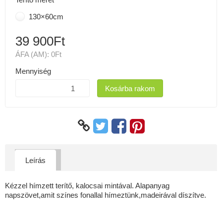
130×60cm
39 900Ft
ÁFA (AM):
0Ft
Mennyiség
Kosárba rakom
Leírás
Kézzel hímzett terítő, kalocsai mintával. Alapanyag
napszövet,amit színes fonallal hímeztünk,madeirával díszítve.