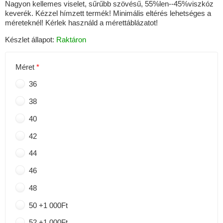
Nagyon kellemes viselet, sűrűbb szövésű, 55%len--45%viszkóz
keverék. Kézzel hímzett termék! Minimális eltérés lehetséges a
méreteknél! Kérlek használd a mérettáblázatot!
Készlet állapot:
Raktáron
Méret
36
38
40
42
44
46
48
50 +1 000Ft
52 +1 000Ft