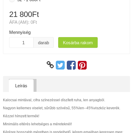
21 800Ft
ÁFA (AM):
0Ft
Mennyiség
darab
Kosárba rakom
Leírás
Kalocsai mintával, cifra színezéssel díszített ruha, len anyagból.
Nagyon kellemes viselet, sűrűbb szövésű, 55%len--45%viszkóz keverék.
Kézzel hímzett termék!
Minimális eltérés lehetséges a méreteknél!
Kérésre hosszabb méretben is rendelhető, kérem emailban keressen meg: