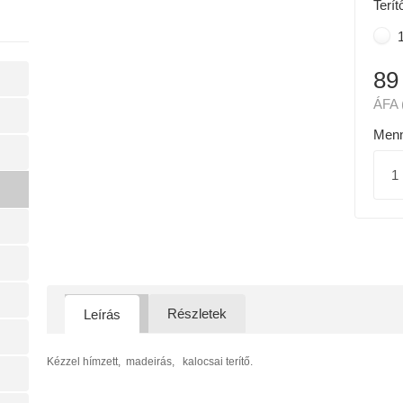
Terít
1
89
ÁFA 
Menn
Részletek
Leírás
Kézzel hímzett, madeirás, kalocsai terítő.