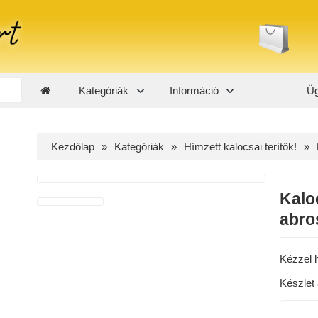
Kategóriák
Információ
Üg
Kezdőlap
Kategóriák
Hímzett kalocsai terítők!
Kalo
abro
Kézzel h
Készlet 