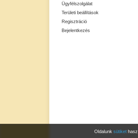
Ügyfélszolgálat
Területi beállítások
Regisztráció
Bejelentkezés
Oldalunk
sütiket
haszn