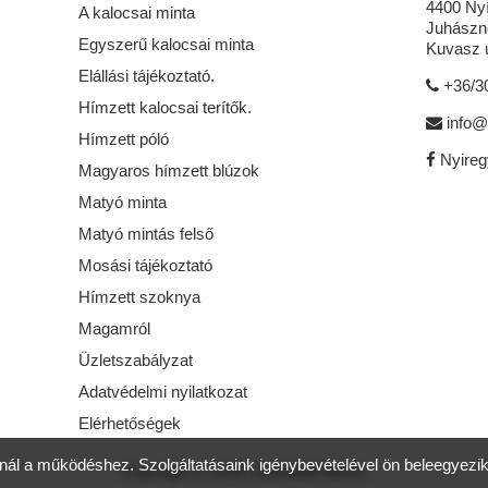
4400 Ny
A kalocsai minta
Juhászné
Egyszerű kalocsai minta
Kuvasz u
Elállási tájékoztató.
+36/3
Hímzett kalocsai terítők.
info@
Hímzett póló
Nyire
Magyaros hímzett blúzok
Matyó minta
Matyó mintás felső
Mosási tájékoztató
Hímzett szoknya
Magamról
Üzletszabályzat
Adatvédelmi nyilatkozat
Elérhetőségek
ál a működéshez. Szolgáltatásaink igénybevételével ön beleegyezik 
Copyright © 2026 GabriellaFolkArt.