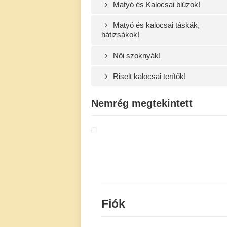
Matyó és Kalocsai blúzok!
Matyó és kalocsai táskák,
hátizsákok!
Női szoknyák!
Riselt kalocsai terítők!
Nemrég megtekintett
Fiók