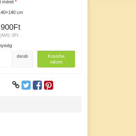
ő méret
40×140 cm
 900Ft
(AM):
0Ft
yiség
darab
Kosárba
rakom