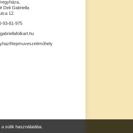
íregyháza,
 Deli Gabriella
tca 12.
0-93-81-975
gabriellafolkart.hu
gyhaziNepmuveszetiműhely
a sütik használatába.