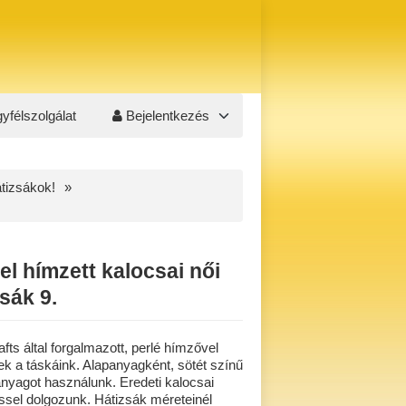
yfélszolgálat
Bejelentkezés
átizsákok!
el hímzett kalocsai női
sák 9.
ts által forgalmazott, perlé hímzővel
k a táskáink. Alapanyagként, sötét színű
nyagot használunk. Eredeti kalocsai
ssel dolgozunk. Hátizsák méreteinél