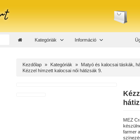
Kategóriák
Információ
Üg
Kezdőlap
Kategóriák
Matyó és kalocsai táskák, h
Kézzel hímzett kalocsai női hátizsák 9.
Kézz
hátiz
MEZ Craf
készülne
farmer a
színezé