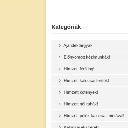
Kategóriák
Ajándéktárgyak
Előnyomott kézimunkák!
Hímzett férfi ing!
Hímzett kalocsai terítők!
Hímzett kötények!
Hímzett női ruhák!
Hímzett pólók kalocsai mintával!
Kalocsai ékszerek!