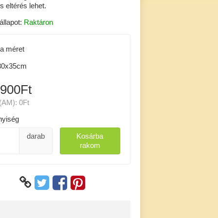
s eltérés lehet.
állapot:
Raktáron
a méret
0x35cm
 900Ft
(AM):
0Ft
yiség
darab
Kosárba
rakom