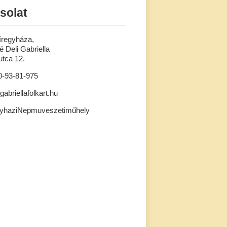
solat
íregyháza,
 Deli Gabriella
tca 12.
0-93-81-975
gabriellafolkart.hu
gyhaziNepmuveszetiműhely