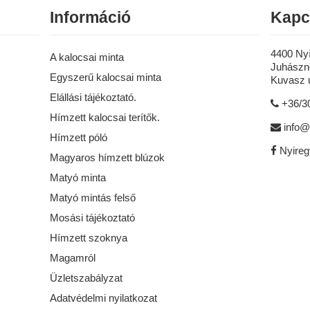
Információ
Kapc
4400 Ny
A kalocsai minta
Juhászné
Egyszerű kalocsai minta
Kuvasz u
Elállási tájékoztató.
+36/3
Hímzett kalocsai terítők.
info@
Hímzett póló
Nyire
Magyaros hímzett blúzok
Matyó minta
Matyó mintás felső
Mosási tájékoztató
Hímzett szoknya
Magamról
Üzletszabályzat
Adatvédelmi nyilatkozat