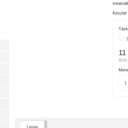
minimáli
Készlet 
Tásk
3
11
ÁFA 
Menn
Leírás