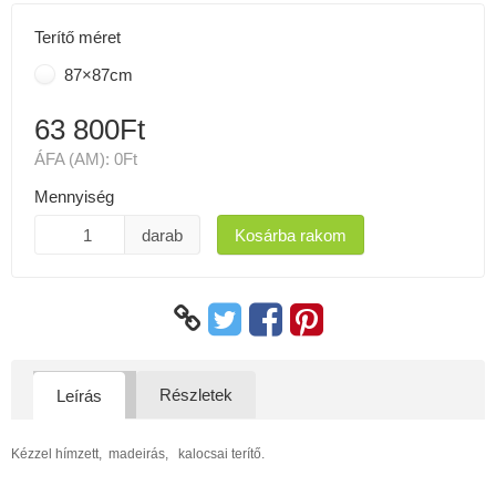
Terítő méret
87×87cm
63 800Ft
ÁFA (AM):
0Ft
Mennyiség
darab
Kosárba rakom
Részletek
Leírás
Kézzel hímzett, madeirás, kalocsai terítő.