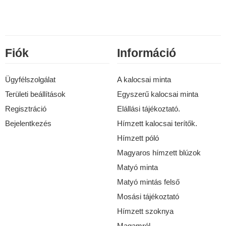
Fiók
Információ
Ügyfélszolgálat
A kalocsai minta
Területi beállítások
Egyszerű kalocsai minta
Regisztráció
Elállási tájékoztató.
Bejelentkezés
Hímzett kalocsai terítők.
Hímzett póló
Magyaros hímzett blúzok
Matyó minta
Matyó mintás felső
Mosási tájékoztató
Hímzett szoknya
Magamról