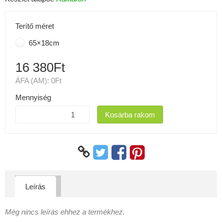
Terítő méret
65×18cm
16 380Ft
ÁFA (AM):
0Ft
Mennyiség
Kosárba rakom
Leírás
Még nincs leírás ehhez a termékhez.