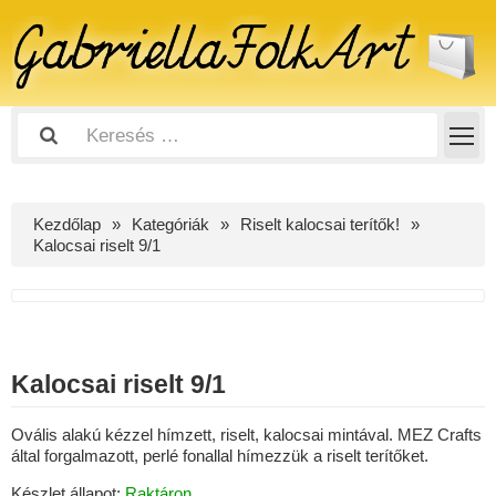
Kezdőlap
Kategóriák
Riselt kalocsai terítők!
Kalocsai riselt 9/1
Kalocsai riselt 9/1
Ovális alakú kézzel hímzett, riselt, kalocsai mintával. MEZ Crafts
által forgalmazott, perlé fonallal hímezzük a riselt terítőket.
Készlet állapot:
Raktáron