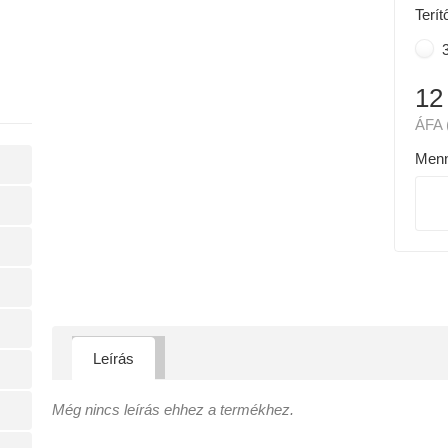
Terít
3
12
ÁFA 
Menn
Leírás
Még nincs leírás ehhez a termékhez.