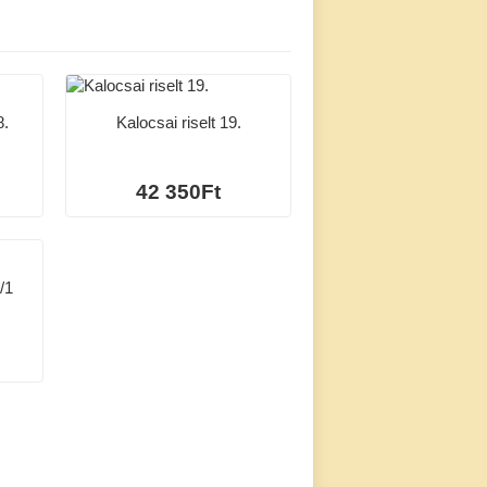
8.
Kalocsai riselt 19.
42 350Ft
/1