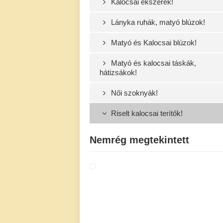
Kalocsai ékszerek!
Lányka ruhák, matyó blúzok!
Matyó és Kalocsai blúzok!
Matyó és kalocsai táskák,
hátizsákok!
Női szoknyák!
Riselt kalocsai terítők!
Nemrég megtekintett