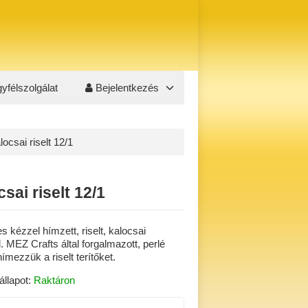
yfélszolgálat
Bejelentkezés
locsai riselt 12/1
sai riselt 12/1
s kézzel hímzett, riselt, kalocsai
. MEZ Crafts által forgalmazott, perlé
hímezzük a riselt terítőket.
állapot:
Raktáron