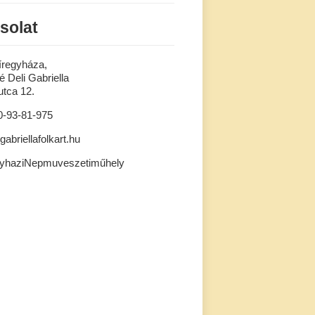
solat
íregyháza,
 Deli Gabriella
tca 12.
0-93-81-975
gabriellafolkart.hu
gyhaziNepmuveszetiműhely