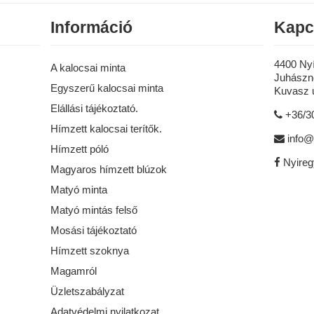
Információ
Kapc
4400 Ny
A kalocsai minta
Juhászné
Egyszerű kalocsai minta
Kuvasz u
Elállási tájékoztató.
+36/3
Hímzett kalocsai terítők.
info@
Hímzett póló
Nyire
Magyaros hímzett blúzok
Matyó minta
Matyó mintás felső
Mosási tájékoztató
Hímzett szoknya
Magamról
Üzletszabályzat
Adatvédelmi nyilatkozat