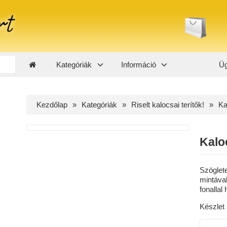
Kategóriák
Információ
Üg
Kezdőlap
Kategóriák
Riselt kalocsai terítők!
Ka
Kaloc
Szöglete
mintával
fonallal 
Készlet 