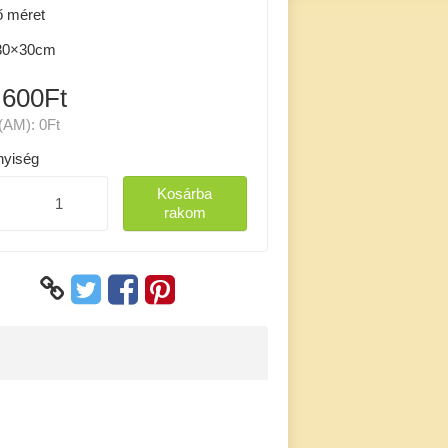
ő méret
0×30cm
 600Ft
(AM):
0Ft
yiség
Kosárba
rakom