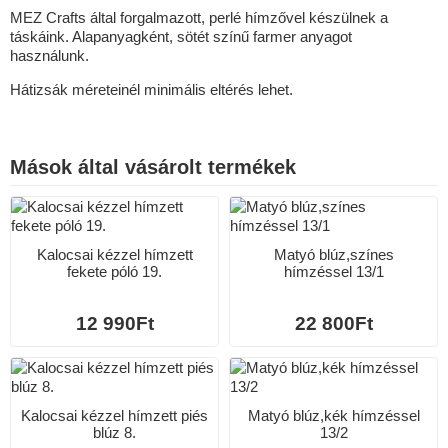
MEZ Crafts által forgalmazott, perlé hímzővel készülnek a
táskáink. Alapanyagként, sötét színű farmer anyagot
használunk.
Hátizsák méreteinél minimális eltérés lehet.
Mások által vásárolt termékek
Kalocsai kézzel hímzett
Matyó blúz,színes
fekete póló 19.
hímzéssel 13/1
12 990Ft
22 800Ft
Kalocsai kézzel hímzett piés
Matyó blúz,kék hímzéssel
blúz 8.
13/2