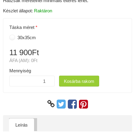
Hátizsák méreteinél minimális eltérés lehet.
Készlet állapot:
Raktáron
Táska méret
30x35cm
11 900Ft
ÁFA (AM):
0Ft
Mennyiség
Kosárba rakom
Leírás