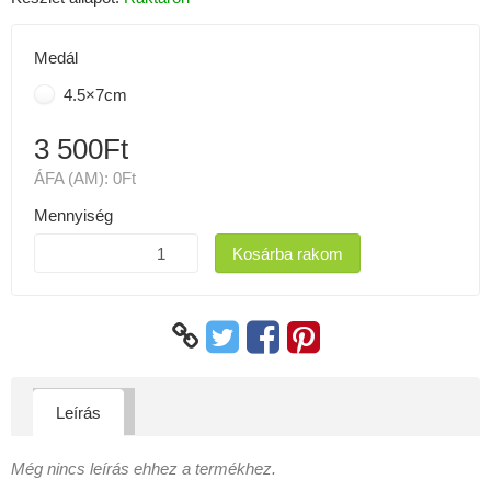
Medál
4.5×7cm
3 500Ft
ÁFA (AM):
0Ft
Mennyiség
Kosárba rakom
Leírás
Még nincs leírás ehhez a termékhez.