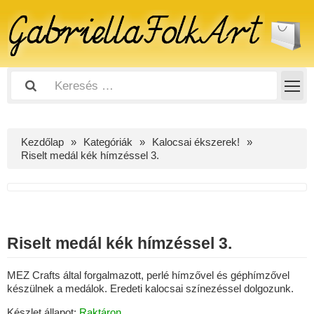
Kezdőlap
Kategóriák
Kalocsai ékszerek!
Riselt medál kék hímzéssel 3.
Riselt medál kék hímzéssel 3.
MEZ Crafts által forgalmazott, perlé hímzővel és géphímzővel
készülnek a medálok. Eredeti kalocsai színezéssel dolgozunk.
Készlet állapot:
Raktáron