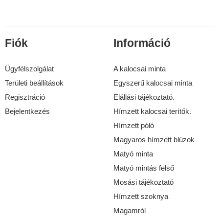
Fiók
Információ
Ügyfélszolgálat
A kalocsai minta
Területi beállítások
Egyszerű kalocsai minta
Regisztráció
Elállási tájékoztató.
Bejelentkezés
Hímzett kalocsai terítők.
Hímzett póló
Magyaros hímzett blúzok
Matyó minta
Matyó mintás felső
Mosási tájékoztató
Hímzett szoknya
Magamról