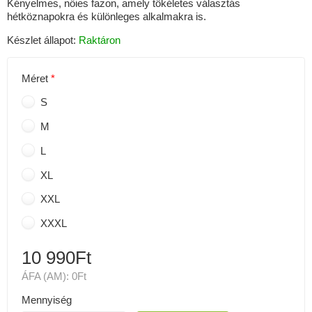
Kényelmes, nőies fazon, amely tökéletes választás
hétköznapokra és különleges alkalmakra is.
Készlet állapot:
Raktáron
Méret
S
M
L
XL
XXL
XXXL
10 990Ft
ÁFA (AM):
0Ft
Mennyiség