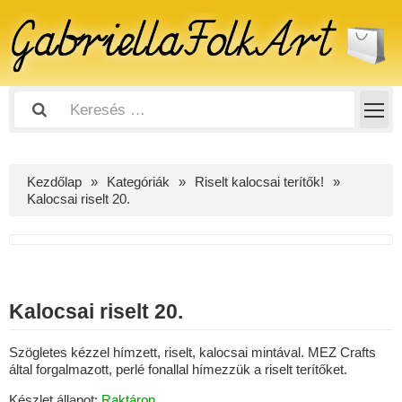
Kezdőlap
Kategóriák
Riselt kalocsai terítők!
Kalocsai riselt 20.
Kalocsai riselt 20.
Szögletes kézzel hímzett, riselt, kalocsai mintával. MEZ Crafts
által forgalmazott, perlé fonallal hímezzük a riselt terítőket.
Készlet állapot:
Raktáron