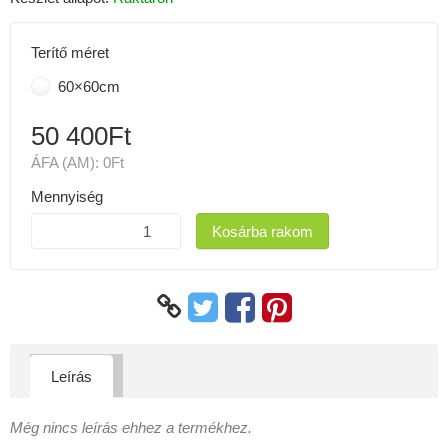
Terítő méret
60×60cm
50 400Ft
ÁFA (AM):
0Ft
Mennyiség
Kosárba rakom
Leírás
Még nincs leírás ehhez a termékhez.