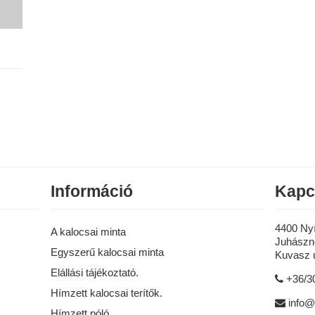
Információ
Kapc
4400 Ny
A kalocsai minta
Juhászné
Egyszerű kalocsai minta
Kuvasz u
Elállási tájékoztató.
+36/3
Hímzett kalocsai terítők.
info@
Hímzett póló