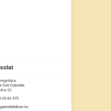
solat
íregyháza,
 Deli Gabriella
tca 12.
0-93-81-975
gabriellafolkart.hu