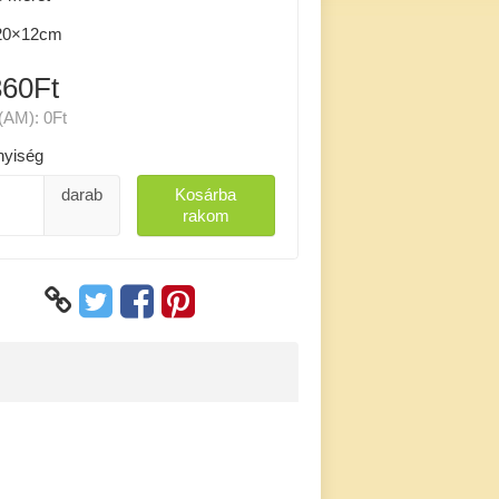
0×12cm
360Ft
(AM):
0Ft
yiség
darab
Kosárba
rakom