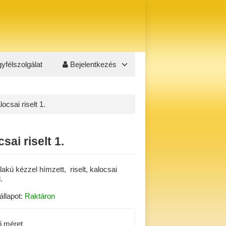
yfélszolgálat
Bejelentkezés
locsai riselt 1.
sai riselt 1.
lakú kézzel hímzett, riselt, kalocsai
l.
állapot:
Raktáron
ő méret