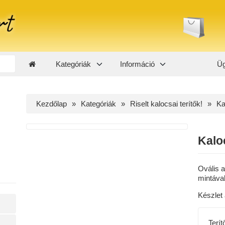
Kategóriák
Információ
Üg
Kezdőlap
Kategóriák
Riselt kalocsai terítők!
Ka
Kaloc
Ovális a
mintáva
Készlet 
Terít