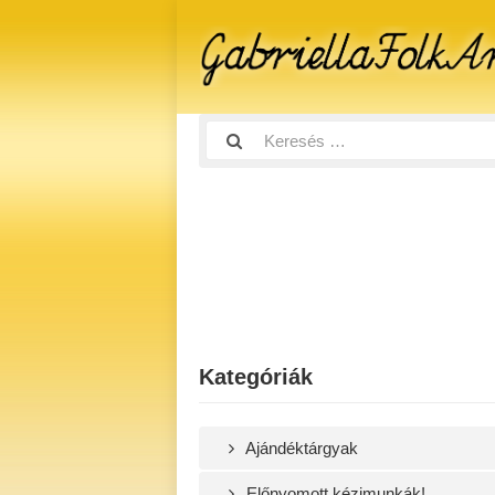
Kategóriák
Ajándéktárgyak
Előnyomott kézimunkák!