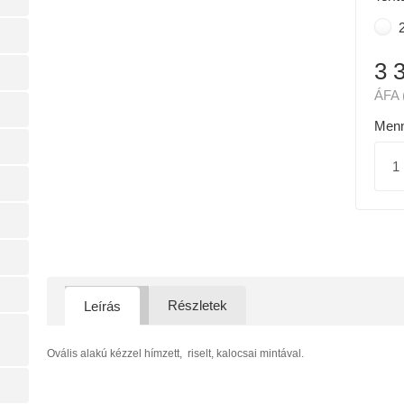
2
3 
ÁFA 
Menn
Részletek
Leírás
Ovális alakú kézzel hímzett, riselt, kalocsai mintával.