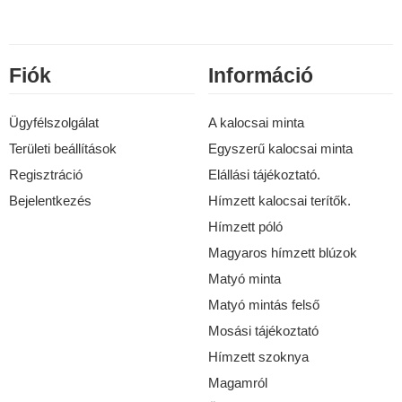
Fiók
Információ
Ügyfélszolgálat
A kalocsai minta
Területi beállítások
Egyszerű kalocsai minta
Regisztráció
Elállási tájékoztató.
Bejelentkezés
Hímzett kalocsai terítők.
Hímzett póló
Magyaros hímzett blúzok
Matyó minta
Matyó mintás felső
Mosási tájékoztató
Hímzett szoknya
Magamról