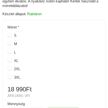
egyben divatos. A nyaklánc külön kapható! Kérlek használd a
mérettáblázatot!
Készlet állapot:
Raktáron
Méret
S
M
L
XL
2XL
3XL
18 990Ft
ÁFA (AM):
0Ft
Mennyiség