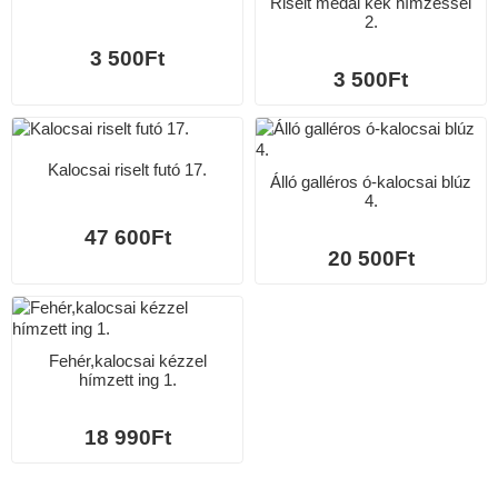
Riselt medál kék hímzéssel
2.
3 500Ft
3 500Ft
Kalocsai riselt futó 17.
Álló galléros ó-kalocsai blúz
4.
47 600Ft
20 500Ft
Fehér,kalocsai kézzel
hímzett ing 1.
18 990Ft