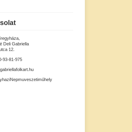
solat
íregyháza,
 Deli Gabriella
tca 12.
0-93-81-975
gabriellafolkart.hu
gyhaziNepmuveszetiműhely