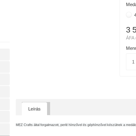
Medá
4
3 
ÁFA 
Menn
Leírás
MEZ Crafts által forgalmazott, perlé hímzővel és géphímzővel készülnek a medálo