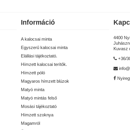
Információ
Kapc
4400 Ny
A kalocsai minta
Juhászné
Egyszerű kalocsai minta
Kuvasz u
Elállási tájékoztató.
+36/3
Hímzett kalocsai terítők.
info@
Hímzett póló
Nyire
Magyaros hímzett blúzok
Matyó minta
Matyó mintás felső
Mosási tájékoztató
Hímzett szoknya
Magamról