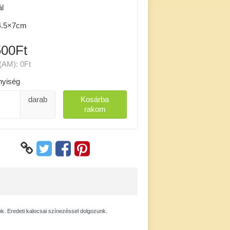
l
.5×7cm
500Ft
(AM):
0Ft
yiség
darab
Kosárba
rakom
k. Eredeti kalocsai színezéssel dolgozunk.