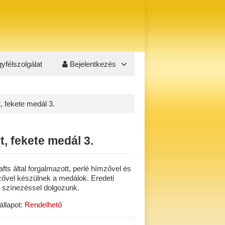
yfélszolgálat
Bejelentkezés
t, fekete medál 3.
t, fekete medál 3.
ts által forgalmazott, perlé hímzővel és
ővel készülnek a medálok. Eredeti
i színezéssel dolgozunk.
állapot:
Rendelhető