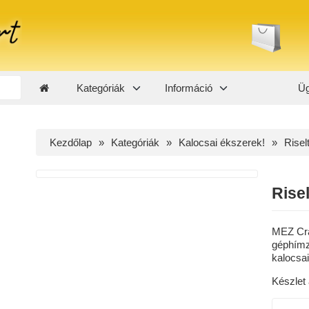
Kategóriák
Információ
Üg
Kezdőlap
Kategóriák
Kalocsai ékszerek!
Risel
Risel
MEZ Craf
géphímz
kalocsa
Készlet 