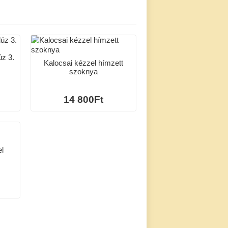
úz 3.
Kalocsai kézzel hímzett
szoknya
14 800Ft
el