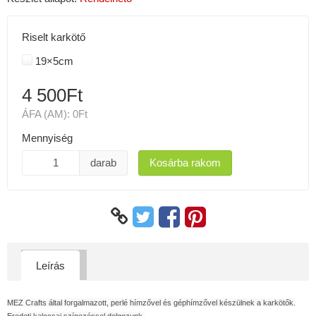
Riselt karkötő
19×5cm
4 500Ft
ÁFA (AM):
0Ft
Mennyiség
darab
Kosárba rakom
Leírás
MEZ Crafts által forgalmazott, perlé hímzővel és géphímzővel készülnek a karkötők.
Eredeti kalocsai színezéssel dolgozunk.