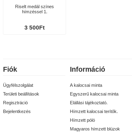
Riselt medál színes
hímzéssel 1.
3 500Ft
Fiók
Információ
Ügyfélszolgálat
A kalocsai minta
Területi beállítások
Egyszerű kalocsai minta
Regisztráció
Elállási tájékoztató.
Bejelentkezés
Hímzett kalocsai terítők.
Hímzett póló
Magyaros hímzett blúzok