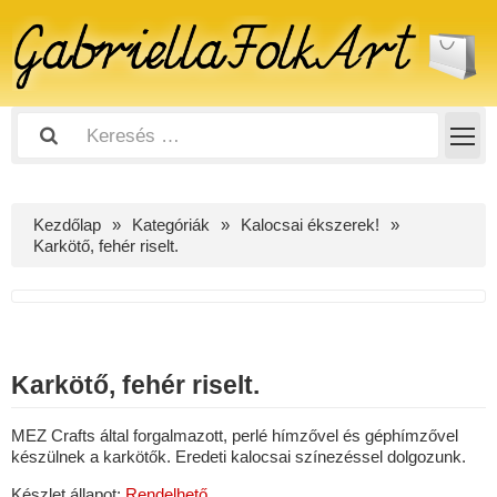
Kezdőlap
Kategóriák
Kalocsai ékszerek!
Karkötő, fehér riselt.
Karkötő, fehér riselt.
MEZ Crafts által forgalmazott, perlé hímzővel és géphímzővel
készülnek a karkötők. Eredeti kalocsai színezéssel dolgozunk.
Készlet állapot:
Rendelhető