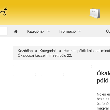
Kategóriák
Információ
Üg
Kezdőlap
Kategóriák
Hímzett pólók kalocsai mintá
Ókalocsai kézzel hímzett póló 22.
Ókal
póló 
Nőies é
bézs sz
és fehér
magyar 