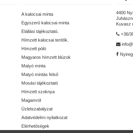
4400 Ny
A kalocsai minta
Juhászné
Egyszerű kalocsai minta
Kuvasz u
Elállási tájékoztató.
+36/3
Hímzett kalocsai terítők.
info@
Hímzett póló
Nyire
Magyaros hímzett blúzok
Matyó minta
Matyó mintás felső
Mosási tájékoztató
Hímzett szoknya
Magamról
Üzletszabályzat
Adatvédelmi nyilatkozat
Elérhetőségek