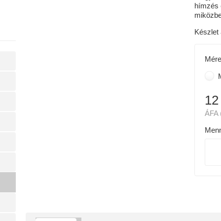
hímzés 
miközbe
Készlet 
Mére
12
ÁFA 
Menn