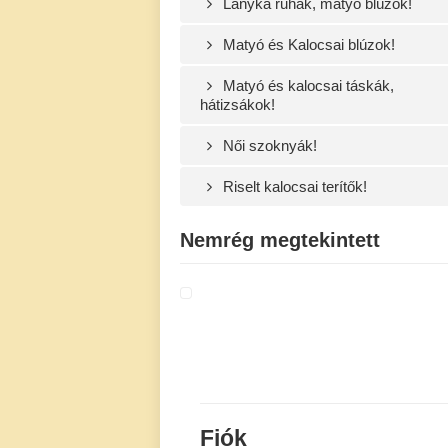
Lányka ruhák, matyó blúzok!
Matyó és Kalocsai blúzok!
Matyó és kalocsai táskák,
hátizsákok!
Női szoknyák!
Riselt kalocsai terítők!
Nemrég megtekintett
Fiók