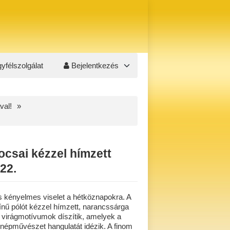
yfélszolgálat
Bejelentkezés
val!
ocsai kézzel hímzett
22.
s kényelmes viselet a hétköznapokra. A
ínű pólót kézzel hímzett, narancssárga
 virágmotívumok díszítik, amelyek a
népművészet hangulatát idézik. A finom