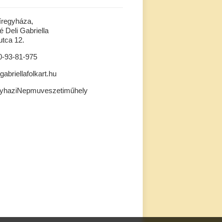
íregyháza,
 Deli Gabriella
tca 12.
0-93-81-975
gabriellafolkart.hu
gyhaziNepmuveszetiműhely