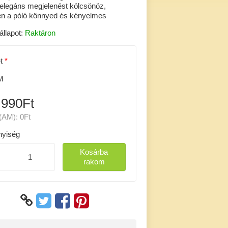
elegáns megjelenést kölcsönöz,
n a póló könnyed és kényelmes
állapot:
Raktáron
t
M
 990Ft
(AM):
0Ft
yiség
Kosárba
rakom