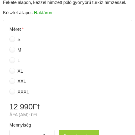
Fekete alapon, kézzel hímzett póló gyönyörű türkíz hímzéssel.
Készlet állapot:
Raktáron
Méret
S
M
L
XL
XXL
XXXL
12 990Ft
ÁFA (AM):
0Ft
Mennyiség