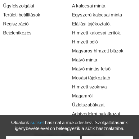
Ügyfélszolgálat
A kalocsai minta
Területi beállítások
Egyszerű kalocsai minta
Regisztráció
Elállási tájékoztató.
Bejelentkezés
Hímzett kalocsai terítők.
Hímzett póló
Magyaros hímzett blúzok
Matyó minta
Matyó mintás felső
Mosási tájékoztató
Hímzett szoknya
Magamról
Üzletszabályzat
Adatvédelmi nyilatkozat
Oldalunk
sütiket
használ a működéshez. Szolgáltatásaink
Elérhetőségek
igénybevételével ön beleegyezik a sütik használatába.
Copyright © 2026 GabriellaFolkArt.