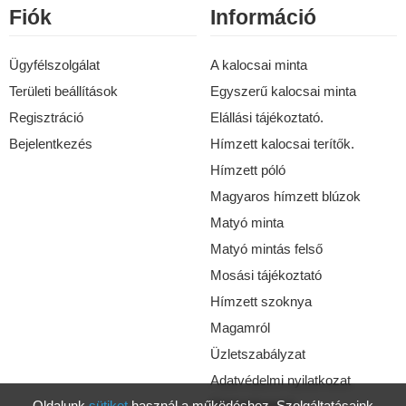
Fiók
Információ
Ügyfélszolgálat
A kalocsai minta
Területi beállítások
Egyszerű kalocsai minta
Regisztráció
Elállási tájékoztató.
Bejelentkezés
Hímzett kalocsai terítők.
Hímzett póló
Magyaros hímzett blúzok
Matyó minta
Matyó mintás felső
Mosási tájékoztató
Hímzett szoknya
Magamról
Üzletszabályzat
Adatvédelmi nyilatkozat
Oldalunk
sütiket
használ a működéshez. Szolgáltatásaink