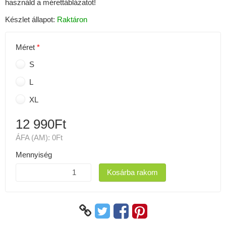
használd a mérettáblázatot!
Készlet állapot:
Raktáron
Méret
S
L
XL
12 990Ft
ÁFA (AM):
0Ft
Mennyiség
Kosárba rakom