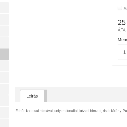
7
25
ÁFA 
Menn
Leírás
Fehér, kalocsai mintával, selyem fonallal, kézzel hímzett, riselt kötény. P