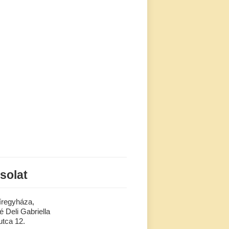
solat
íregyháza,
 Deli Gabriella
tca 12.