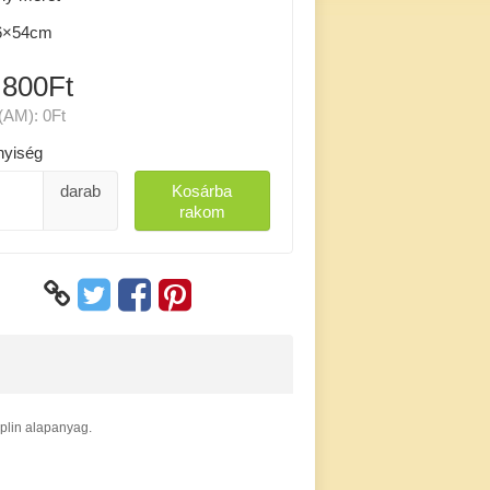
6×54cm
 800Ft
(AM):
0Ft
yiség
darab
Kosárba
rakom
uplin alapanyag.