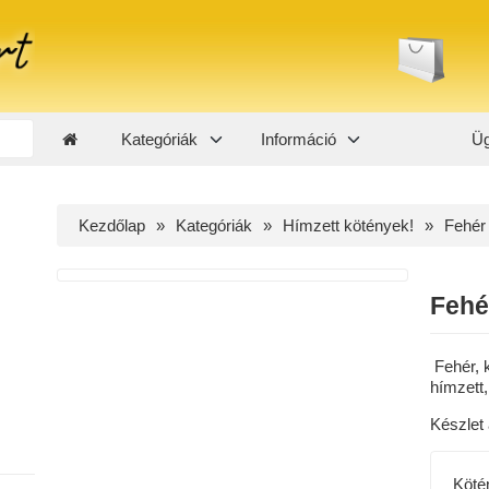
Kategóriák
Információ
Üg
Kezdőlap
Kategóriák
Hímzett kötények!
Fehér 
Fehé
Fehér, k
hímzett,
Készlet 
Köté